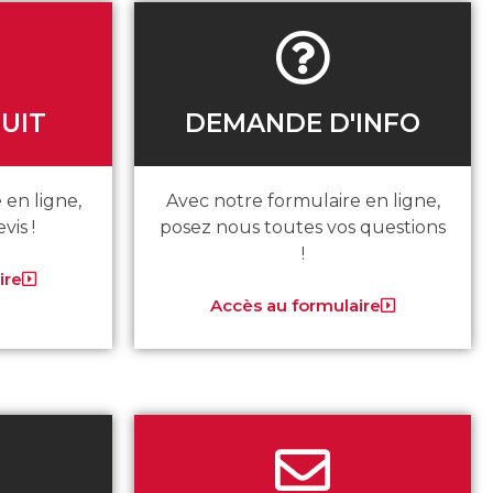
UIT​
DEMANDE D'INFO
 en ligne,
Avec notre formulaire en ligne,
is !
posez nous toutes vos questions
!
ire
Accès au formulaire