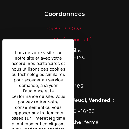
Coordonnées
03 87 09 90 33
contact@safe-concept.fr
6, rue des Lilas
Lors de votre visite sur
F-57720 ERCHING
notre site et avec votre
accord, nos partenaires et
nous utilisons des cookies
ou technologies similaires
pour accéder au service
Nos horaires
demandé, analyser
l'audience et la
performance du site. Vous
Lundi, Mardi, Mercredi, Jeudi, Vendredi
:
pouvez retirer votre
consentement ou vous
8h30 – 12h / 13h30 – 16h30
opposer aux traitements
basés sur l'intérêt légitime
Samedi & Dimanche
: fermé
à tout moment en cliquant