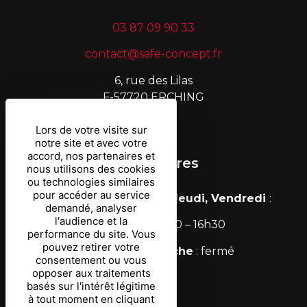
03 87 09 90 33
contact@safe-concept.fr
6, rue des Lilas
F-57720 ERCHING
Lors de votre visite sur
notre site et avec votre
accord, nos partenaires et
Nos horaires
nous utilisons des cookies
ou technologies similaires
pour accéder au service
Lundi, Mardi, Mercredi, Jeudi, Vendredi
:
demandé, analyser
l'audience et la
8h30 – 12h / 13h30 – 16h30
performance du site. Vous
pouvez retirer votre
Samedi & Dimanche
: fermé
consentement ou vous
opposer aux traitements
basés sur l'intérêt légitime
à tout moment en cliquant